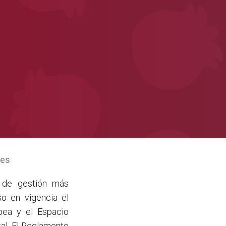
les
y de gestión más
so en vigencia el
pea y el Espacio
al. El Reglamento