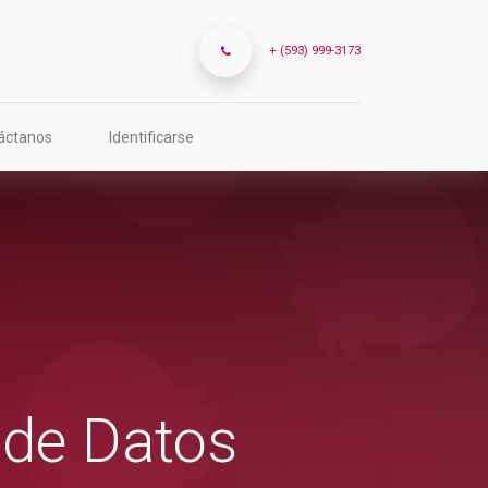
+ (593) 999-3173
áctanos
Identificarse
 de Datos