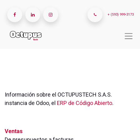
+ (593) 999-3173
OCTUPUSTECH S.A.S.
Versión de Odoo 14.0+e-
20230224
Información sobre el OCTUPUSTECH S.A.S.
instancia de Odoo, el
ERP de Código Abierto
.
Aplicaciones Instalados
Ventas
De presupuestos a facturas